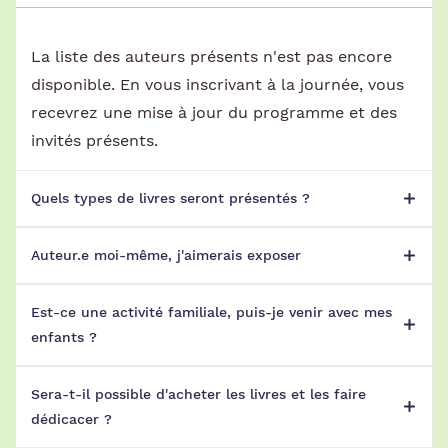
La liste des auteurs présents n'est pas encore
disponible. En vous inscrivant à la journée, vous
recevrez une mise à jour du programme et des
invités présents.
Quels types de livres seront présentés ?
Auteur.e moi-même, j'aimerais exposer
La journée de rencontre est ouverte à tous les
genres littéraires, vous y trouverez donc des
Est-ce une activité familiale, puis-je venir avec mes
auteurs de romans, de poésie, de littérature
Oui, bien sur, remplissez
le formulaire qui
se
enfants ?
jeunesse, de BD, etc.
trouve ici
et nous vous contacterons.
Sera-t-il possible d'acheter les livres et les faire
Oui, il y aura des ateliers et des animations pour
dédicacer ?
les enfants tout au long de la journée. En